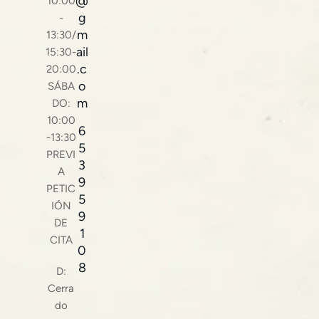
@
10:00
g
-
m
13:30/
ail
15:30-
.c
20:00
o
SÁBA
m
DO:
10:00
6
-13:30
5
PREVI
3
A
9
PETIC
5
IÓN
9
DE
1
CITA
0
8
D:
Cerra
do