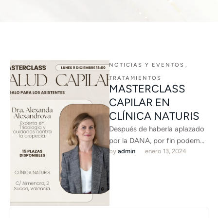
NOTICIAS Y EVENTOS
,
TRATAMIENTOS
MASTERCLASS
CAPILAR EN
CLÍNICA NATURIS
Después de haberla aplazado
por la DANA, por fin podemos
by 
admin
enero 13, 2024
invitaros a la Masterclass que
cambiará por completo …