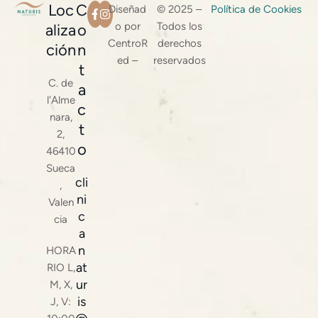
Loc
C
Diseñad
© 2025 –
Política de Cookies
o por
Todos los
aliza
o
CentroR
derechos
ción
n
ed –
reservados
t
C. de
a
l'Alme
c
nara,
t
2,
o
46410
Sueca
cli
,
ni
Valen
c
cia
a
n
HORA
at
RIO L,
ur
M, X,
is
J, V: