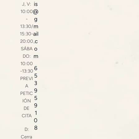
is
J, V:
@
10:00
g
-
m
13:30/
ail
15:30-
.c
20:00
o
SÁBA
m
DO:
10:00
6
-13:30
5
PREVI
3
A
9
PETIC
5
IÓN
9
DE
1
CITA
0
8
D:
Cerra