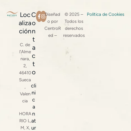
Loc
C
Diseñad
© 2025 –
Política de Cookies
o por
Todos los
aliza
o
CentroR
derechos
ción
n
ed –
reservados
t
C. de
a
l'Alme
c
nara,
t
2,
o
46410
Sueca
cli
,
ni
Valen
c
cia
a
n
HORA
at
RIO L,
ur
M, X,