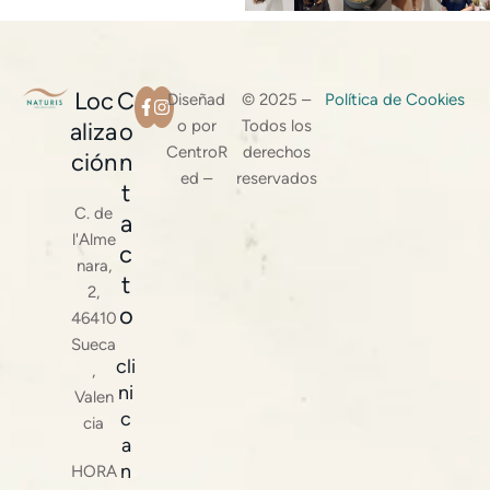
Loc
C
Diseñad
© 2025 –
Política de Cookies
o por
Todos los
aliza
o
CentroR
derechos
ción
n
ed –
reservados
t
C. de
a
l'Alme
c
nara,
t
2,
o
46410
Sueca
cli
,
ni
Valen
c
cia
a
n
HORA