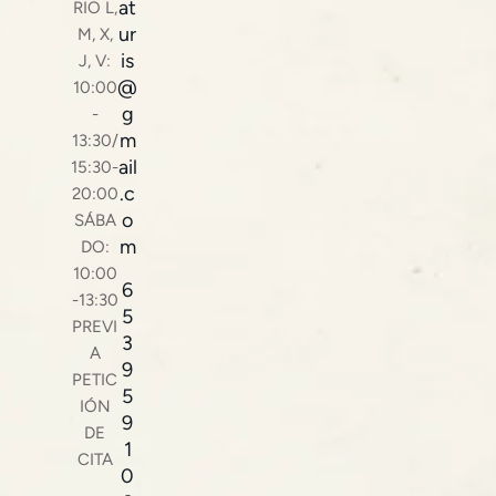
at
RIO L,
ur
M, X,
is
J, V:
@
10:00
g
-
m
13:30/
ail
15:30-
.c
20:00
o
SÁBA
m
DO:
10:00
6
-13:30
5
PREVI
3
A
9
PETIC
5
IÓN
9
DE
1
CITA
0